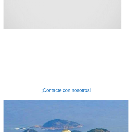
¡Llame ya a nuestro traductor jurado de portugués al
963517917 o envíe un email a
info@nexustraducciones.com!
¡Contacte con nosotros!