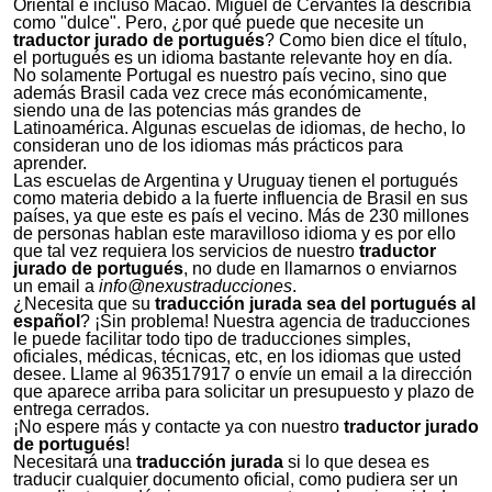
Oriental e incluso Macao. Miguel de Cervantes la describía
como "dulce". Pero, ¿por qué puede que necesite un
traductor jurado de portugués
? Como bien dice el título,
el portugués es un idioma bastante relevante hoy en día.
No solamente Portugal es nuestro país vecino, sino que
además Brasil cada vez crece más económicamente,
siendo una de las potencias más grandes de
Latinoamérica. Algunas escuelas de idiomas, de hecho, lo
consideran uno de los idiomas más prácticos para
aprender.
Las escuelas de Argentina y Uruguay tienen el portugués
como materia debido a la fuerte influencia de Brasil en sus
países, ya que este es país el vecino. Más de 230 millones
de personas hablan este maravilloso idioma y es por ello
que tal vez requiera los servicios de nuestro
traductor
jurado de portugués
, no dude en llamarnos o enviarnos
un email a
info@nexustraducciones
.
¿Necesita que su
traducción jurada sea del portugués al
español
? ¡Sin problema! Nuestra agencia de traducciones
le puede facilitar todo tipo de traducciones simples,
oficiales, médicas, técnicas, etc, en los idiomas que usted
desee. Llame al 963517917 o envíe un email a la dirección
que aparece arriba para solicitar un presupuesto y plazo de
entrega cerrados.
¡No espere más y contacte ya con nuestro
traductor jurado
de portugués
!
Necesitará una
traducción jurada
si lo que desea es
traducir cualquier documento oficial, como pudiera ser un